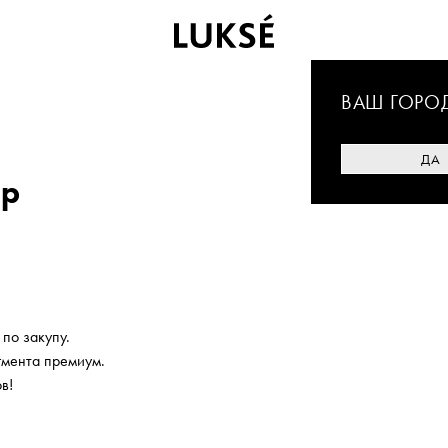
ВАШ ГОРО
ДА
ер
по закупу.
гмента премиум.
в!