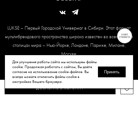
LUKSE – Первый Городской Универмаг в Сибири. Этот формат
мультибрендового пространства широко известен во всех модных
столицах мира – Нью-Йорке, Лондоне, Париже, Милане,
Москве.
Карта сайта
Для улучшения работы сайта мы используем файлы
cookie. Продолжая работать с сайтом, Вы даёте
согласие на использование cookie-файлов. Вы
Принять
всегда можете отключить файлы cookie в
© Все права защищены, 2026.
настройках Вашего браузера.
ДОБАВИТЬ В КОРЗИНУ
Публичная оферта
Политика конфиденциальности
Согласие
на обработку персональных данных