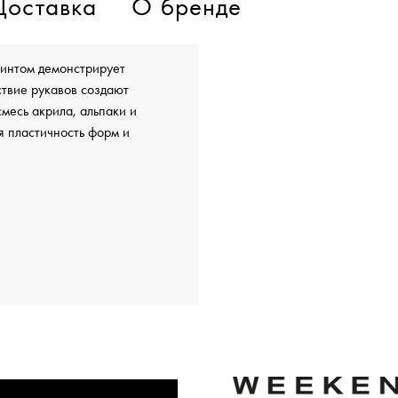
Доставка
О бренде
ринтом демонстрирует
ствие рукавов создают
месь акрила, альпаки и
я пластичность форм и