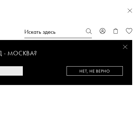
Д -
МОСКВА
?
НЕТ, НЕ ВЕРНО
MARA