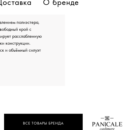
Доставка
О бренде
влением полиэстера,
Свободный крой с
мирует расслабленную
ки конструкции.
еск и объёмный силуэт
ВСЕ ТОВАРЫ БРЕНДА