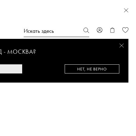
Д -
МОСКВА
?
НЕТ, НЕ ВЕРНО