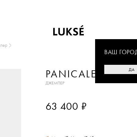
пер
ВАШ ГОРО
ДА
PANICALE
ДЖЕМПЕР
₽
63 400