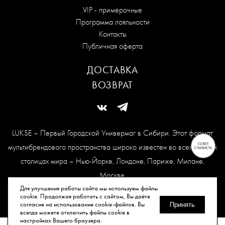
VIP - примерочные
Программа лояльности
Контакты
Публичная оферта
ДОСТАВКА
ВОЗВРАТ
LUKSE – Первый Городской Универмаг в Сибири. Этот формат
мультибрендового пространства широко известен во всех модных
столицах мира – Нью-Йорке, Лондоне, Париже, Милане,
Москве.
Карта сайта
Для улучшения работы сайта мы используем файлы
cookie. Продолжая работать с сайтом, Вы даёте
согласие на использование cookie-файлов. Вы
Принять
всегда можете отключить файлы cookie в
© Все права защищены, 2026.
настройках Вашего браузера.