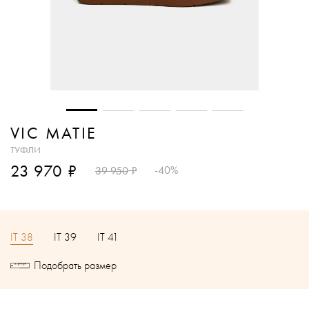
VIC MATIE
ТУФЛИ
₽
23 970
₽
-40%
39 950
IT 38
IT 39
IT 41
Подобрать размер