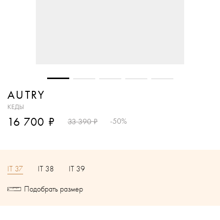
AUTRY
КЕДЫ
₽
16 700
₽
-50%
33 390
IT 37
IT 38
IT 39
Подобрать размер