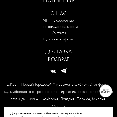
ШОПИНГ-ТУР
О НАС
VIP - примерочные
Программа лояльности
Контакты
Публичная оферта
ДОСТАВКА
ВОЗВРАТ
LUKSE – Первый Городской Универмаг в Сибири. Этот формат
мультибрендового пространства широко известен во всех модных
столицах мира – Нью-Йорке, Лондоне, Париже, Милане,
Москве.
Карта сайта
Для улучшения работы сайта мы используем файлы