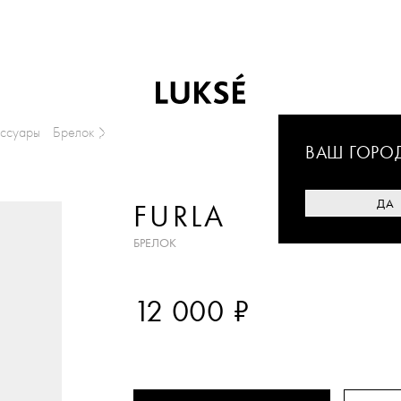
ессуары
Брелок
ВАШ ГОРО
ДА
FURLA
БРЕЛОК
₽
12 000