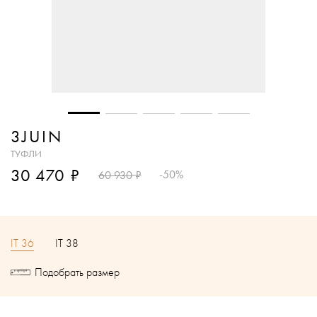
3JUIN
ТУФЛИ
₽
30 470
₽
-50%
60 930
IT 36
IT 38
Подобрать размер