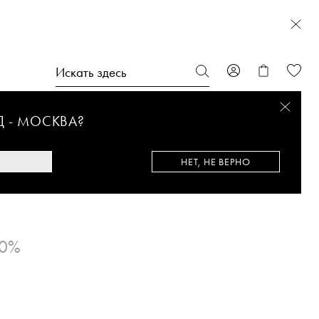
Д -
МОСКВА
?
НЕТ, НЕ ВЕРНО
50%