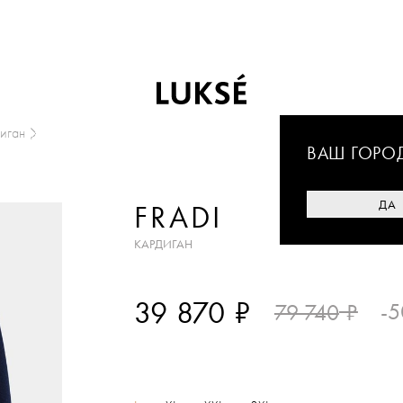
иган
ВАШ ГОРО
ДА
FRADI
КАРДИГАН
₽
39 870
₽
-
79 740