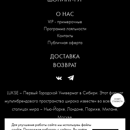
О НАС
VIP - примерочные
Программа лояльности
Контакты
Публичная оферта
ДОСТАВКА
ВОЗВРАТ
LUKSE – Первый Городской Универмаг в Сибири. Этот формат
мультибрендового пространства широко известен во всех модных
столицах мира – Нью-Йорке, Лондоне, Париже, Милане,
Москве.
Карта сайта
Для улучшения работы сайта мы используем файлы
cookie. Продолжая работать с сайтом, Вы даёте