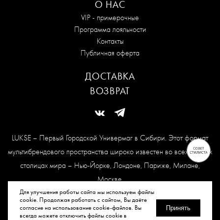
О НАС
VIP - примерочные
Программа лояльности
Контакты
Публичная оферта
ДОСТАВКА
ВОЗВРАТ
LUKSE – Первый Городской Универмаг в Сибири. Этот формат
мультибрендового пространства широко известен во всех модных
столицах мира – Нью-Йорке, Лондоне, Париже, Милане,
Москве.
Карта сайта
Для улучшения работы сайта мы используем файлы
cookie. Продолжая работать с сайтом, Вы даёте
согласие на использование cookie-файлов. Вы
Принять
всегда можете отключить файлы cookie в
© Все права защищены, 2026.