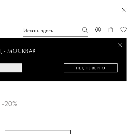
Д -
МОСКВА
?
НЕТ, НЕ ВЕРНО
-20%