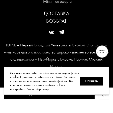
Публичная оферта
ДОСТАВКА
ВОЗВРАТ
LUKSE – Первый Городской Универмаг в Сибири. Этот формат
мультибрендового пространства широко известен во всех модных
столицах мира – Нью-Йорке, Лондоне, Париже, Милане,
Москве.
Карта сайта
Для улучшения работы сайта мы используем файлы
cookie. Продолжая работать с сайтом, Вы даёте
согласие на использование cookie-файлов. Вы
Принять
всегда можете отключить файлы cookie в
© Все права защищены, 2026.
настройках Вашего браузера.
ДОБАВИТЬ В КОРЗИНУ
Публичная оферта
Политика конфиденциальности
Согласие
на обработку персональных данных