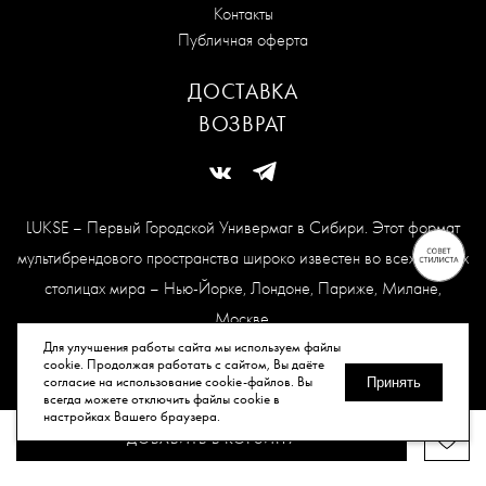
Контакты
Публичная оферта
ДОСТАВКА
ВОЗВРАТ
LUKSE – Первый Городской Универмаг в Сибири. Этот формат
мультибрендового пространства широко известен во всех модных
столицах мира – Нью-Йорке, Лондоне, Париже, Милане,
Москве.
Карта сайта
Для улучшения работы сайта мы используем файлы
cookie. Продолжая работать с сайтом, Вы даёте
согласие на использование cookie-файлов. Вы
Принять
всегда можете отключить файлы cookie в
© Все права защищены, 2026.
настройках Вашего браузера.
ДОБАВИТЬ В КОРЗИНУ
Публичная оферта
Политика конфиденциальности
Согласие