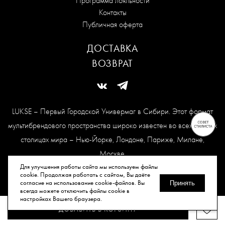
Программа лояльности
Контакты
Публичная оферта
ДОСТАВКА
ВОЗВРАТ
LUKSE – Первый Городской Универмаг в Сибири. Этот формат
мультибрендового пространства широко известен во всех модных
столицах мира – Нью-Йорке, Лондоне, Париже, Милане,
Москве.
Карта сайта
Для улучшения работы сайта мы используем файлы
cookie. Продолжая работать с сайтом, Вы даёте
согласие на использование cookie-файлов. Вы
Принять
всегда можете отключить файлы cookie в
© Все права защищены, 2026.
настройках Вашего браузера.
ДОБАВИТЬ В КОРЗИНУ