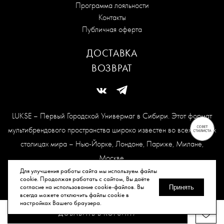
Программа лояльности
Контакты
Публичная оферта
ДОСТАВКА
ВОЗВРАТ
LUKSE – Первый Городской Универмаг в Сибири. Этот формат
мультибрендового пространства широко известен во всех модных
столицах мира – Нью-Йорке, Лондоне, Париже, Милане,
Москве.
Карта сайта
Для улучшения работы сайта мы используем файлы
cookie. Продолжая работать с сайтом, Вы даёте
согласие на использование cookie-файлов. Вы
Принять
всегда можете отключить файлы cookie в
© Все права защищены, 2026.
настройках Вашего браузера.
ДОБАВИТЬ В КОРЗИНУ