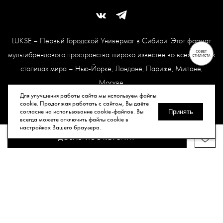
LUKSE – Первый Городской Универмаг в Сибири. Этот формат
мультибрендового пространства широко известен во всех модных
столицах мира – Нью-Йорке, Лондоне, Париже, Милане,
Москве.
Карта сайта
Для улучшения работы сайта мы используем файлы
cookie. Продолжая работать с сайтом, Вы даёте
согласие на использование cookie-файлов. Вы
Принять
всегда можете отключить файлы cookie в
© Все права защищены, 2026.
настройках Вашего браузера.
ДОБАВИТЬ В КОРЗИНУ
Публичная оферта
Политика конфиденциальности
Согласие
на обработку персональных данных