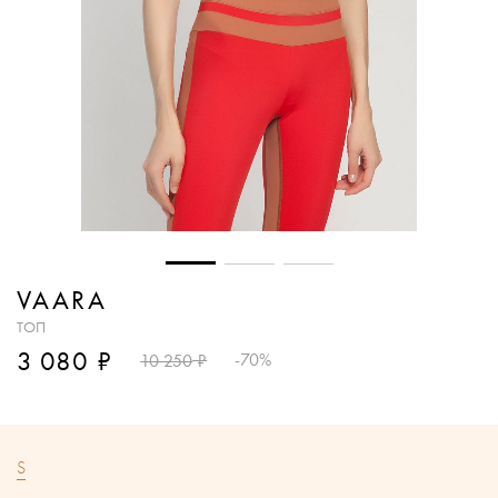
VAARA
ТОП
₽
3 080
₽
-70%
10 250
S