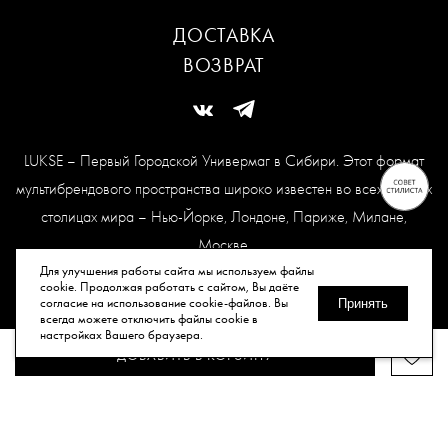
ДОСТАВКА
ВОЗВРАТ
LUKSE – Первый Городской Универмаг в Сибири. Этот формат
мультибрендового пространства широко известен во всех модных
столицах мира – Нью-Йорке, Лондоне, Париже, Милане,
Москве.
Карта сайта
Для улучшения работы сайта мы используем файлы
cookie. Продолжая работать с сайтом, Вы даёте
согласие на использование cookie-файлов. Вы
Принять
всегда можете отключить файлы cookie в
© Все права защищены, 2026.
настройках Вашего браузера.
ДОБАВИТЬ В КОРЗИНУ
Публичная оферта
Политика конфиденциальности
Согласие
на обработку персональных данных