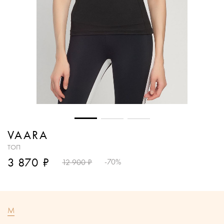
VAARA
ТОП
₽
3 870
₽
-70%
12 900
M