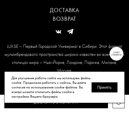
ДОСТАВКА
ВОЗВРАТ
LUKSE – Первый Городской Универмаг в Сибири. Этот формат
мультибрендового пространства широко известен во всех модных
столицах мира – Нью-Йорке, Лондоне, Париже, Милане,
Москве.
Карта сайта
Для улучшения работы сайта мы используем файлы
cookie. Продолжая работать с сайтом, Вы даёте
согласие на использование cookie-файлов. Вы
Принять
всегда можете отключить файлы cookie в
© Все права защищены, 2026.
настройках Вашего браузера.
ДОБАВИТЬ В КОРЗИНУ
Публичная оферта
Политика конфиденциальности
Согласие
на обработку персональных данных