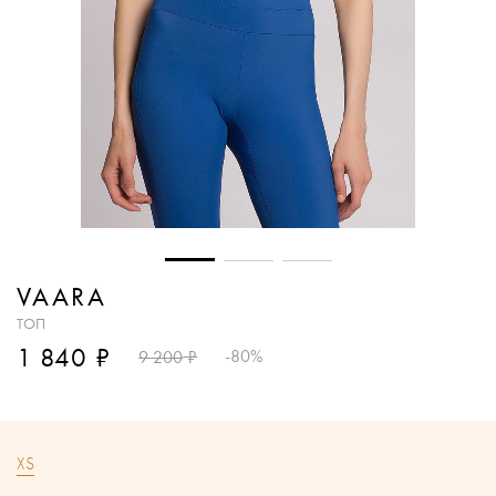
VAARA
ТОП
₽
1 840
₽
-80%
9 200
XS