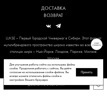
ДОСТАВКА
ВОЗВРАТ
LUKSE – Первый Городской Универмаг в Сибири. Этот формат
мультибрендового пространства широко известен во всех модных
столицах мира – Нью-Йорке, Лондоне, Париже, Милане,
Москве.
Карта сайта
Для улучшения работы сайта мы используем файлы
cookie. Продолжая работать с сайтом, Вы даёте
согласие на использование cookie-файлов. Вы
Принять
всегда можете отключить файлы cookie в
© Все права защищены, 2026.
настройках Вашего браузера.
ДОБАВИТЬ В КОРЗИНУ
Публичная оферта
Политика конфиденциальности
Согласие
на обработку персональных данных