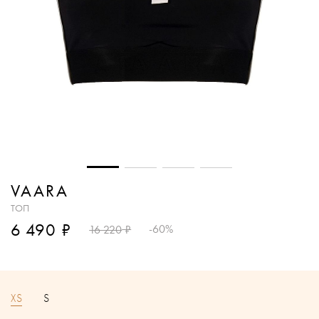
VAARA
ТОП
₽
6 490
₽
-60%
16 220
XS
S