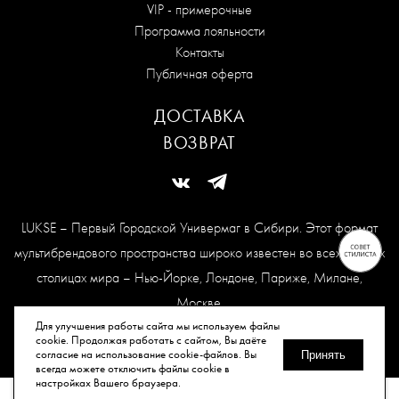
VIP - примерочные
Программа лояльности
Контакты
Публичная оферта
ДОСТАВКА
ВОЗВРАТ
LUKSE – Первый Городской Универмаг в Сибири. Этот формат
мультибрендового пространства широко известен во всех модных
столицах мира – Нью-Йорке, Лондоне, Париже, Милане,
Москве.
Карта сайта
Для улучшения работы сайта мы используем файлы
cookie. Продолжая работать с сайтом, Вы даёте
согласие на использование cookie-файлов. Вы
Принять
всегда можете отключить файлы cookie в
© Все права защищены, 2026.
настройках Вашего браузера.