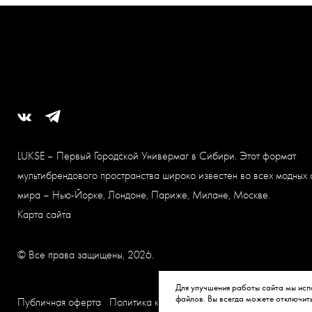
LUKSE – Первый Городской Универмаг в Сибири. Этот формат
мультибрендового пространства широко известен во всех модных 
мира – Нью-Йорке, Лондоне, Париже, Милане, Москве.
Карта сайта
© Все права защищены, 2026.
Для улучшения работы сайта мы исп
файлов. Вы всегда можете отключит
Публичная оферта
Политика конфиденциальности
Согласие на