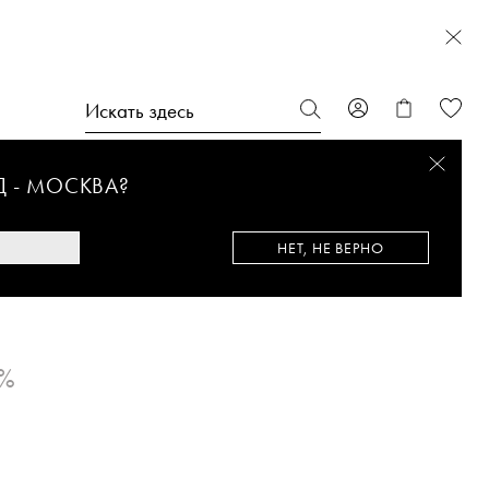
Д -
МОСКВА
?
НЕТ, НЕ ВЕРНО
0%