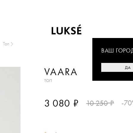
Топ
ВАШ ГОРО
ДА
VAARA
ТОП
₽
3 080
₽
-7
10 250