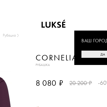
Рубашка
ВАШ ГОРО
ДА
CORNELIANI
РУБАШКА
₽
8 080
₽
-6
20 200