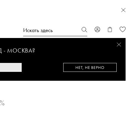
Д -
МОСКВА
?
НЕТ, НЕ ВЕРНО
0%