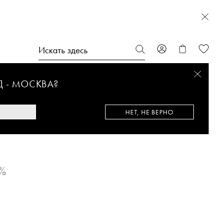
Д -
МОСКВА
?
НЕТ, НЕ ВЕРНО
%