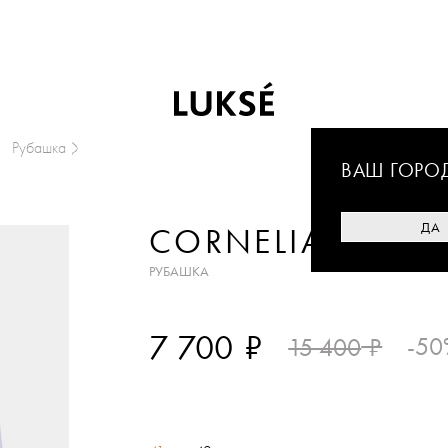
Рубашка
ВАШ ГОРО
ДА
CORNELIANI CC
РУБАШКА
₽
7 700
₽
-50
15 400