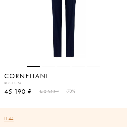
CORNELIANI
КОСТЮМ
₽
45 190
₽
-70%
150 640
IT 44