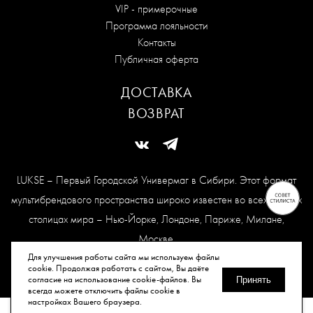
VIP - примерочные
Программа лояльности
Контакты
Публичная оферта
ДОСТАВКА
ВОЗВРАТ
LUKSE – Первый Городской Универмаг в Сибири. Этот формат
мультибрендового пространства широко известен во всех модных
столицах мира – Нью-Йорке, Лондоне, Париже, Милане,
Москве.
Карта сайта
Для улучшения работы сайта мы используем файлы
cookie. Продолжая работать с сайтом, Вы даёте
согласие на использование cookie-файлов. Вы
Принять
всегда можете отключить файлы cookie в
© Все права защищены, 2026.
настройках Вашего браузера.