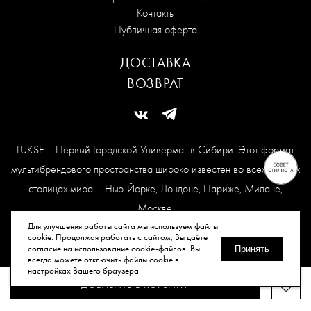
Контакты
Публичная оферта
ДОСТАВКА
ВОЗВРАТ
LUKSE – Первый Городской Универмаг в Сибири. Этот формат
мультибрендового пространства широко известен во всех модных
столицах мира – Нью-Йорке, Лондоне, Париже, Милане,
Москве.
Карта сайта
Для улучшения работы сайта мы используем файлы
cookie. Продолжая работать с сайтом, Вы даёте
согласие на использование cookie-файлов. Вы
Принять
всегда можете отключить файлы cookie в
© Все права защищены, 2026.
настройках Вашего браузера.
ДОБАВИТЬ В КОРЗИНУ