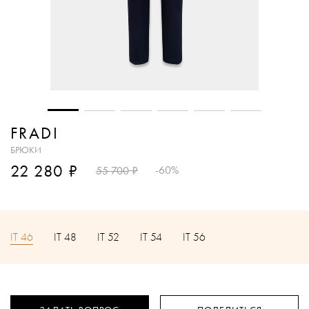
FRADI
БРЮКИ
₽
22 280
₽
-60%
55 700
IT 46
IT 48
IT 52
IT 54
IT 56