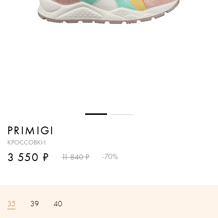
PRIMIGI
КРОССОВКИ
₽
3 550
₽
-70%
11 840
35
39
40