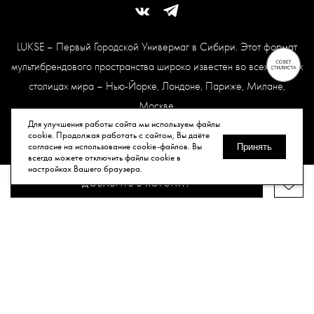
LUKSE – Первый Городской Универмаг в Сибири. Этот формат
мультибрендового пространства широко известен во всех модных
столицах мира – Нью-Йорке, Лондоне, Париже, Милане,
Москве.
Карта сайта
Для улучшения работы сайта мы используем файлы
cookie. Продолжая работать с сайтом, Вы даёте
согласие на использование cookie-файлов. Вы
Принять
всегда можете отключить файлы cookie в
© Все права защищены, 2026.
настройках Вашего браузера.
ДОБАВИТЬ В КОРЗИНУ
Публичная оферта
Политика конфиденциальности
Согласие
на обработку персональных данных