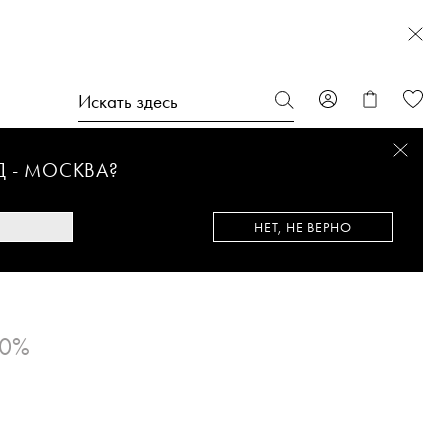
Д -
МОСКВА
?
НЕТ, НЕ ВЕРНО
50%