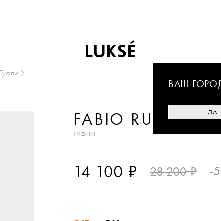
Туфли
ВАШ ГОРО
ДА
FABIO RUSCONI
ТУФЛИ
₽
14 100
₽
-
28 200