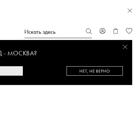
Д -
МОСКВА
?
НЕТ, НЕ ВЕРНО