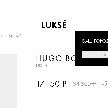
ежда
Брюки
ВАШ ГОРО
ДА
HUGO BOSS
БРЮКИ
₽
17 150
₽
-
34 300