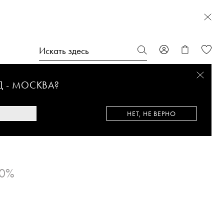
Д -
МОСКВА
?
НЕТ, НЕ ВЕРНО
50%