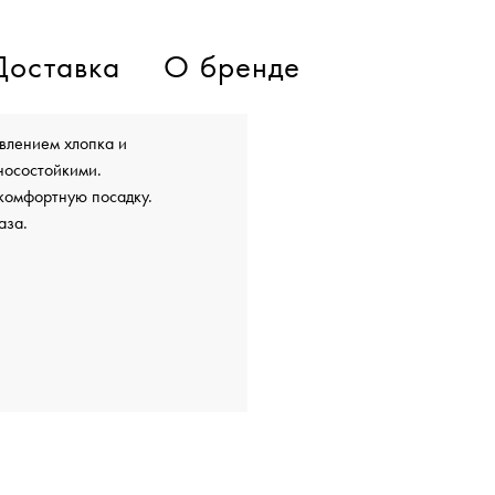
Доставка
О бренде
авлением хлопка и
зносостойкими.
комфортную посадку.
аза.