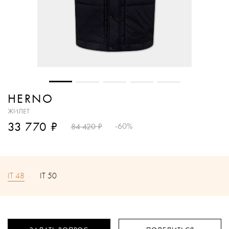
HERNO
ЖИЛЕТ
₽
33 770
₽
-60%
84 420
IT 48
IT 50