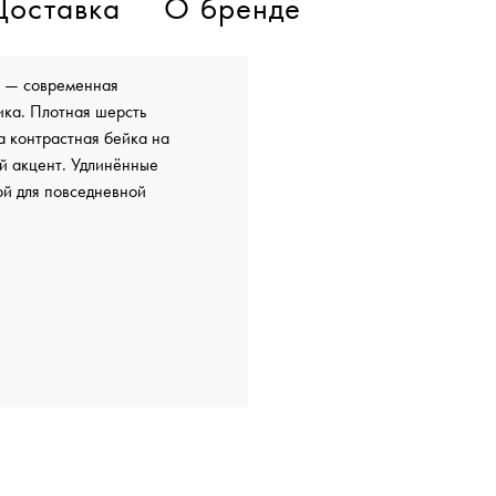
Доставка
О бренде
й — современная
ика. Плотная шерсть
 а контрастная бейка на
ый акцент. Удлинённые
ой для повседневной