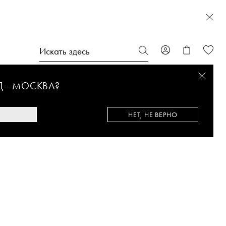
Д -
МОСКВА
?
НЕТ, НЕ ВЕРНО