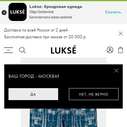
Lukse: брендовая одежда
Скачать
Olga Grebeniuk
Бесплатноru.lukse.android
Доставка по всей России от 2 дней.
Бесплатная доставка при заказе от 20 000 р.
ВАШ ГОРОД -
МОСКВА
?
ДА
НЕТ, НЕ ВЕРНО