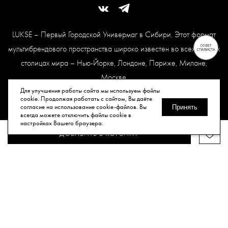
LUKSE – Первый Городской Универмаг в Сибири. Этот формат
мультибрендового пространства широко известен во всех модных
столицах мира – Нью-Йорке, Лондоне, Париже, Милане,
Москве.
Карта сайта
Для улучшения работы сайта мы используем файлы
cookie. Продолжая работать с сайтом, Вы даёте
согласие на использование cookie-файлов. Вы
Принять
всегда можете отключить файлы cookie в
© Все права защищены, 2026.
настройках Вашего браузера.
ДОБАВИТЬ В КОРЗИНУ
Публичная оферта
Политика конфиденциальности
Согласие
на обработку персональных данных