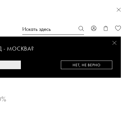
Д -
МОСКВА
?
НЕТ, НЕ ВЕРНО
TH MEN
0%