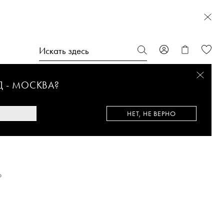
Д -
МОСКВА
?
НЕТ, НЕ ВЕРНО
%