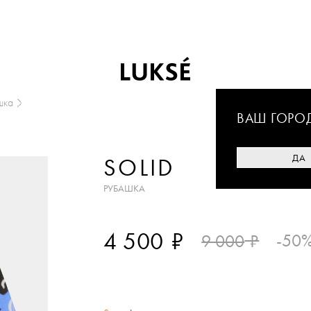
шка
ВАШ ГОРО
ДА
SOLID
РУБАШКА
₽
4 500
₽
-50
9 000