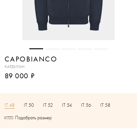
CAPOBIANCO
КАРДИГАН
₽
89 000
IT 48
IT 50
IT 52
IT 54
IT 56
IT 58
Подобрать размер