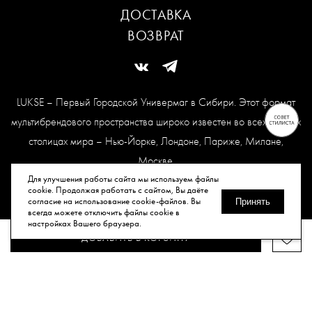
ДОСТАВКА
ВОЗВРАТ
LUKSE – Первый Городской Универмаг в Сибири. Этот формат
мультибрендового пространства широко известен во всех модных
столицах мира – Нью-Йорке, Лондоне, Париже, Милане,
Москве.
Карта сайта
Для улучшения работы сайта мы используем файлы
cookie. Продолжая работать с сайтом, Вы даёте
согласие на использование cookie-файлов. Вы
Принять
всегда можете отключить файлы cookie в
© Все права защищены, 2026.
настройках Вашего браузера.
ДОБАВИТЬ В КОРЗИНУ
Публичная оферта
Политика конфиденциальности
Согласие
на обработку персональных данных