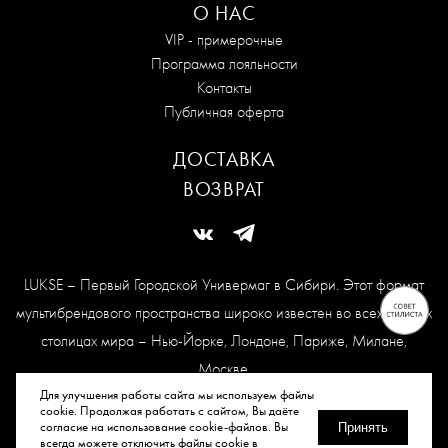
О НАС
VIP - примерочные
Программа лояльности
Контакты
Публичная оферта
ДОСТАВКА
ВОЗВРАТ
LUKSE – Первый Городской Универмаг в Сибири. Этот формат
мультибрендового пространства широко известен во всех модных
столицах мира – Нью-Йорке, Лондоне, Париже, Милане,
Москве.
Карта сайта
Для улучшения работы сайта мы используем файлы
cookie. Продолжая работать с сайтом, Вы даёте
согласие на использование cookie-файлов. Вы
Принять
всегда можете отключить файлы cookie в