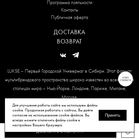
Программа лояльности
Контакты
Публичная оферта
ДОСТАВКА
ВОЗВРАТ
LUKSE – Первый Городской Универмаг в Сибири. Этот формат
мультибрендового пространства широко известен во всех модных
столицах мира – Нью-Йорке, Лондоне, Париже, Милане,
Москве.
Карта сайта
Для улучшения работы сайта мы используем файлы
cookie. Продолжая работать с сайтом, Вы даёте
согласие на использование cookie-файлов. Вы
Принять
всегда можете отключить файлы cookie в
© Все права защищены, 2026.
настройках Вашего браузера.
ДОБАВИТЬ В КОРЗИНУ