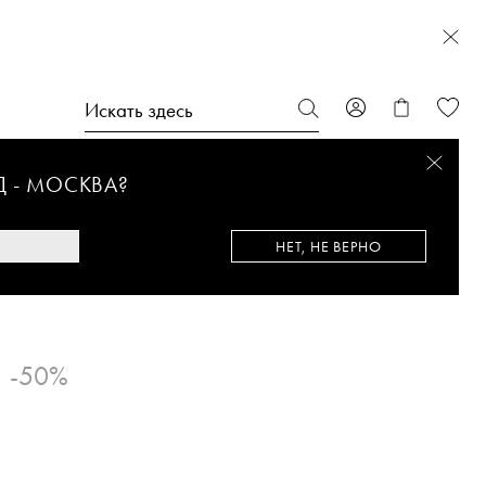
Д -
МОСКВА
?
НЕТ, НЕ ВЕРНО
-50%