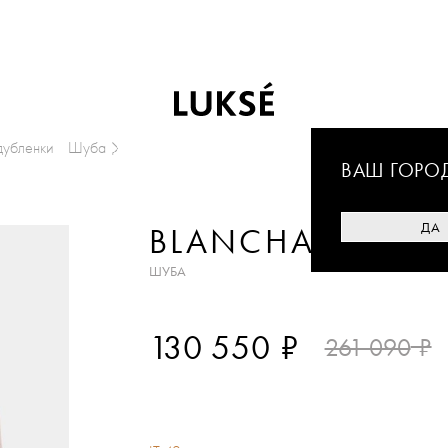
дубленки
Шуба
ВАШ ГОРО
ДА
BLANCHA
ШУБА
₽
130 550
₽
261 090