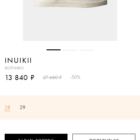
INUIKII
БОТИНКИ
₽
13 840
₽
-50%
27 680
28
29