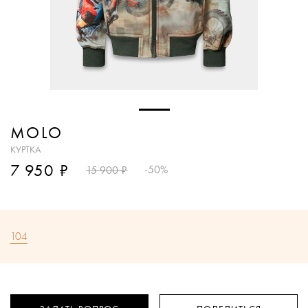
MOLO
КУРТКА
₽
7 950
₽
-50%
15 900
104