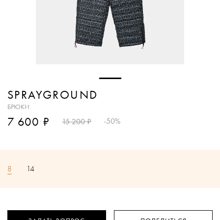
SPRAYGROUND
БРЮКИ
₽
7 600
₽
-50%
15 200
8
14