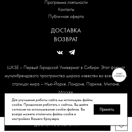
Программа лояльности
Контакты
Публичная оферта
ДОСТАВКА
ВОЗВРАТ
LUKSE – Первый Городской Универмаг в Сибири. Этот формат
мультибрендового пространства широко известен во всех модных
столицах мира – Нью-Йорке, Лондоне, Париже, Милане,
Москве.
Карта сайта
Для улучшения работы сайта мы используем файлы
cookie. Продолжая работать с сайтом, Вы даёте
согласие на использование cookie-файлов. Вы
Принять
всегда можете отключить файлы cookie в
© Все права защищены, 2026.
настройках Вашего браузера.
ДОБАВИТЬ В КОРЗИНУ