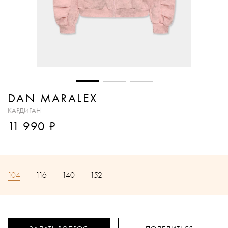
DAN MARALEX
КАРДИГАН
₽
11 990
104
116
140
152