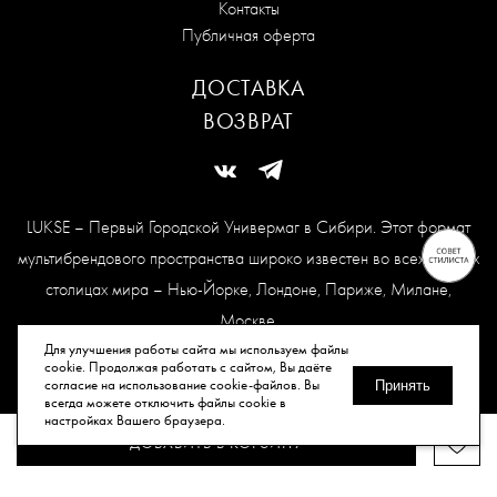
Контакты
Публичная оферта
ДОСТАВКА
ВОЗВРАТ
LUKSE – Первый Городской Универмаг в Сибири. Этот формат
мультибрендового пространства широко известен во всех модных
столицах мира – Нью-Йорке, Лондоне, Париже, Милане,
Москве.
Карта сайта
Для улучшения работы сайта мы используем файлы
cookie. Продолжая работать с сайтом, Вы даёте
согласие на использование cookie-файлов. Вы
Принять
всегда можете отключить файлы cookie в
© Все права защищены, 2026.
настройках Вашего браузера.
ДОБАВИТЬ В КОРЗИНУ
Публичная оферта
Политика конфиденциальности
Согласие