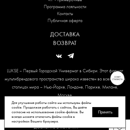
Программа лояльности
Контакты
Публичная оферта
ДОСТАВКА
ВОЗВРАТ
LUKSE – Первый Городской Универмаг в Сибири. Этот формат
мультибрендового пространства широко известен во всех модных
столицах мира – Нью-Йорке, Лондоне, Париже, Милане,
Москве.
Карта сайта
Для улучшения работы сайта мы используем файлы
cookie. Продолжая работать с сайтом, Вы даёте
согласие на использование cookie-файлов. Вы
Принять
всегда можете отключить файлы cookie в
© Все права защищены, 2026.
настройках Вашего браузера.
ДОБАВИТЬ В КОРЗИНУ