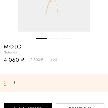
MOLO
ПАНАМА
₽
4 060
₽
-30%
5 800
2
5